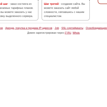
ой шаг
- заказ хостинга из
Шаг третий
- создание сайта. Вы
агаемых тарифных планов.
можете заказать сайт любой
 вы можете заказать у нас
сложности, связавшись с нашим
овку выделенного сервера.
специалистом.
ов
·
Аренда, покупка и продажа IP-адресов
·
Job
·
SSL-сертификаты
·
Освобождающие
Домен зарегистрирован через
i7.RU
.
Whois