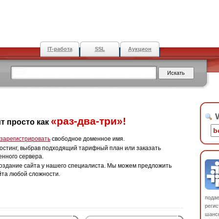
IT-работа
SSL
Аукцион
W
«раз-два-три»!
т просто как
зарегистрировать
свободное доменное имя.
остинг, выбрав подходящий тарифный план или заказать
енного сервера.
оздание сайта у нашего специалиста. Мы можем предложить
йта любой сложности.
пода
регис
шанс