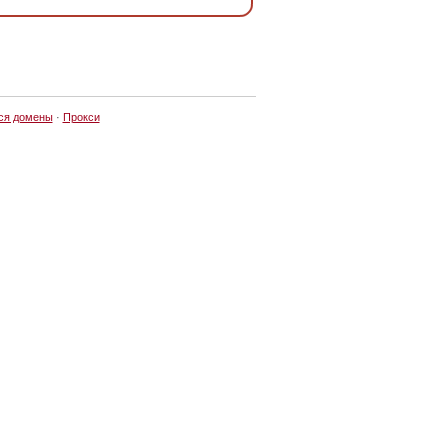
ся домены
·
Прокси