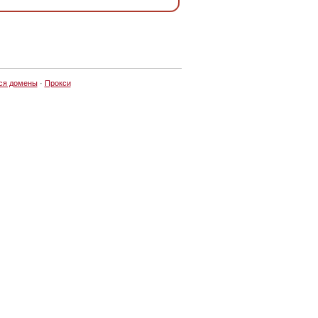
ся домены
·
Прокси