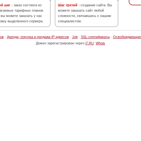
ой шаг
- заказ хостинга из
Шаг третий
- создание сайта. Вы
агаемых тарифных планов.
можете заказать сайт любой
 вы можете заказать у нас
сложности, связавшись с нашим
овку выделенного сервера.
специалистом.
ов
·
Аренда, покупка и продажа IP-адресов
·
Job
·
SSL-сертификаты
·
Освобождающие
Домен зарегистрирован через
i7.RU
.
Whois