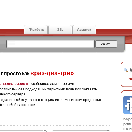
IT-работа
SSL
Аукцион
W
«раз-два-три»!
т просто как
зарегистрировать
свободное доменное имя.
остинг, выбрав подходящий тарифный план или заказать
енного сервера.
оздание сайта у нашего специалиста. Мы можем предложить
йта любой сложности.
пода
регис
шанс