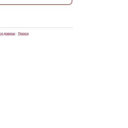
ся домены
·
Прокси