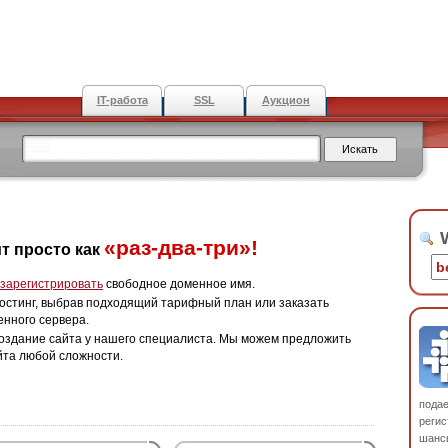
IT-работа
SSL
Аукцион
W
«раз-два-три»!
т просто как
зарегистрировать
свободное доменное имя.
остинг, выбрав подходящий тарифный план или заказать
енного сервера.
оздание сайта у нашего специалиста. Мы можем предложить
йта любой сложности.
пода
регис
шанс