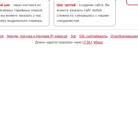
ой шаг
- заказ хостинга из
Шаг третий
- создание сайта. Вы
агаемых тарифных планов.
можете заказать сайт любой
 вы можете заказать у нас
сложности, связавшись с нашим
овку выделенного сервера.
специалистом.
ов
·
Аренда, покупка и продажа IP-адресов
·
Job
·
SSL-сертификаты
·
Освобождающие
Домен зарегистрирован через
i7.RU
.
Whois